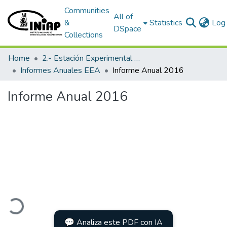
Communities
All of
&
Statistics
Log 
DSpace
Collections
Home
2.- Estación Experimental Austro
Informes Anuales EEA
Informe Anual 2016
Informe Anual 2016
Loading...
💬 Analiza este PDF con IA