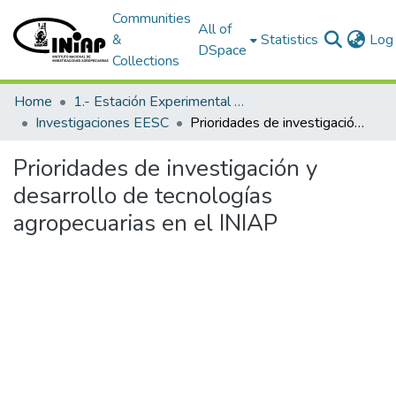
Communities
All of
&
Statistics
Log 
DSpace
Collections
Home
1.- Estación Experimental Santa Catalina
Investigaciones EESC
Prioridades de investigación y desarrollo de tecnologías agropecuarias en el INIAP
Prioridades de investigación y
desarrollo de tecnologías
agropecuarias en el INIAP