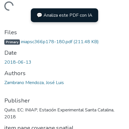
Loading...
💬 Analiza este PDF con IA
Files
iniapsc366p178-180.pdf
(211.48 KB)
Primary
Date
2018-06-13
Authors
Zambrano Mendoza, José Luis
Publisher
Quito, EC: INIAP, Estación Experimental Santa Catalina,
2018
item.page.coverage.spatial