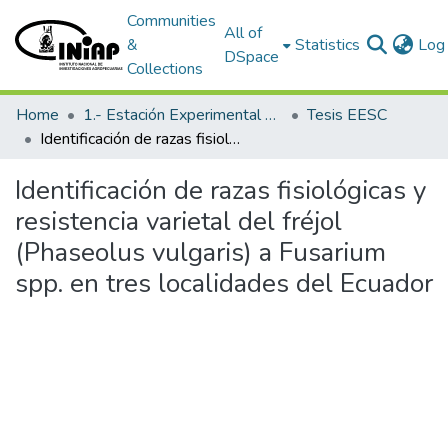
Communities
All of
&
Statistics
Log 
DSpace
Collections
Home
1.- Estación Experimental Santa Catalina
Tesis EESC
Identificación de razas fisiológicas y resistencia varietal del fréjol (Phaseolus vulgaris) a Fusarium spp. en tres localidades del Ecuador
Identificación de razas fisiológicas y
resistencia varietal del fréjol
(Phaseolus vulgaris) a Fusarium
spp. en tres localidades del Ecuador