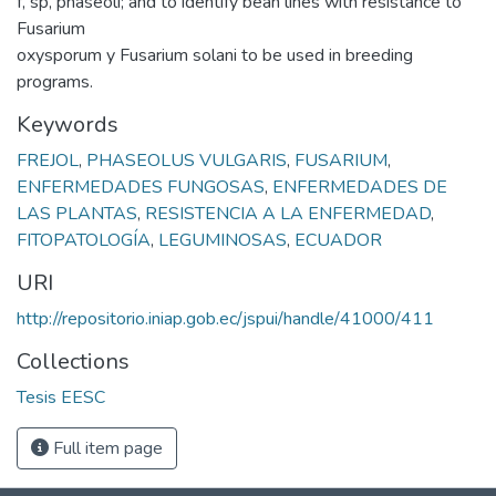
f, sp, phaseoli; and to identify bean lines with resistance to
Fusarium
oxysporum y Fusarium solani to be used in breeding
programs.
Keywords
FREJOL
,
PHASEOLUS VULGARIS
,
FUSARIUM
,
ENFERMEDADES FUNGOSAS
,
ENFERMEDADES DE
LAS PLANTAS
,
RESISTENCIA A LA ENFERMEDAD
,
FITOPATOLOGÍA
,
LEGUMINOSAS
,
ECUADOR
URI
http://repositorio.iniap.gob.ec/jspui/handle/41000/411
Collections
Tesis EESC
Full item page