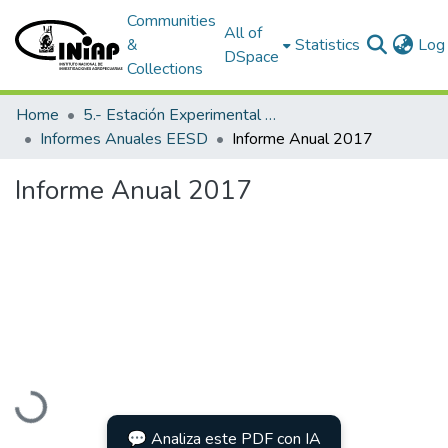
Communities
All of
&
Statistics
Log 
DSpace
Collections
Home
5.- Estación Experimental Santo Domingo
Informes Anuales EESD
Informe Anual 2017
Informe Anual 2017
Loading...
💬 Analiza este PDF con IA