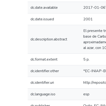
dc.date.available
2017-01-06
dc.date.issued
2001
El presente t
base de Carba
dc.description.abstract
aproximadamen
al azar, con 
dc.format.extent
5 p.
dc.identifier.other
*EC-INIAP-B
dc.identifier.uri
http://reposi
dc.language.iso
esp
dc.publisher
Quito, EC: IN