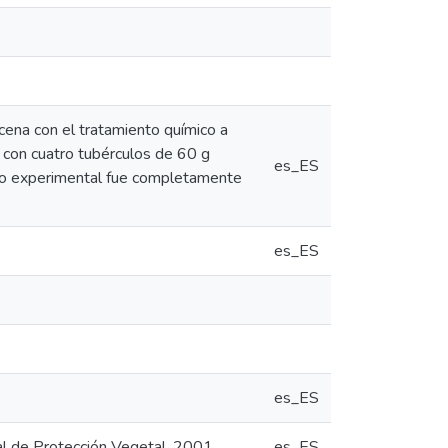
cena con el tratamiento químico a
o con cuatro tubérculos de 60 g
es_ES
eño experimental fue completamente
es_ES
es_ES
al de Protección Vegetal, 2001
es_ES