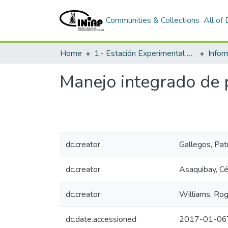
Communities & Collections
All of
Home
1.- Estación Experimental Santa Catalina
Info
Manejo integrado de
dc.creator
Gallegos, Patr
dc.creator
Asaquibay, Cé
dc.creator
Williams, Ro
dc.date.accessioned
2017-01-06