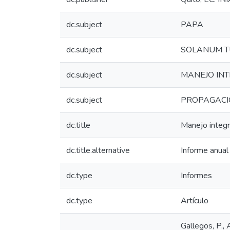
dc.subject
PAPA
dc.subject
SOLANUM 
dc.subject
MANEJO IN
dc.subject
PROPAGACI
dc.title
Manejo integ
dc.title.alternative
Informe anua
dc.type
Informes
dc.type
Artículo
Gallegos, P.,