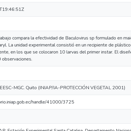
T19:46:51Z
rabajo compara la efectividad de Baculovirus sp formulado en mai
ryl. La unidad experimental consistió en un recipiente de plástic
te, en los que se colocaron 10 larvas del primer instar. El dis
10 observaciones.
EESC-MGC. Quito (INIAP/IA-PROTECCIÓN VEGETAL 2001)
torio.iniap.gob.ec/handle/41000/3725
IAP, Estación Experimental Santa Catalina, Departamento Nacion