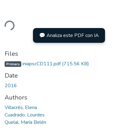
ding...
💬 Analiza este PDF con IA
Files
iniapscCD111.pdf
(715.56 KB)
Primary
Date
2016
Authors
Villacrés, Elena
Cuadrado, Lourdes
Quelal, María Belén