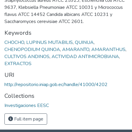
Staphylococcus aureus ATCC 25923, Escherichia coli ATCC
9637, Klebsiella Pneumoniae ATCC 10031 y Micrococcus
flavus ATCC 14452 Candida albicans ATCC 10231 y
Saccharomyces cerevisiae ATCC 2601.
Keywords
CHOCHO
,
LUPINUS MUTABILIS
,
QUINUA
,
CHENOPODIUM QUINOA
,
AMARANTO
,
AMARANTHUS
,
CULTIVOS ANDINOS
,
ACTIVIDAD ANTIMICROBIANA
,
EXTRACTOS
URI
http://repositorio.iniap.gob.ec/handle/41000/4202
Collections
Investigaciones EESC
Full item page