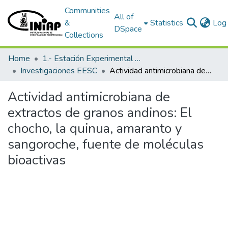
Communities
All of
&
Statistics
Log 
DSpace
Collections
Home
1.- Estación Experimental Santa Catalina
Investigaciones EESC
Actividad antimicrobiana de extractos de granos andinos: El chocho, la quinua, amaranto y sangoroche, fuente de moléculas bioactivas
Actividad antimicrobiana de
extractos de granos andinos: El
chocho, la quinua, amaranto y
sangoroche, fuente de moléculas
bioactivas