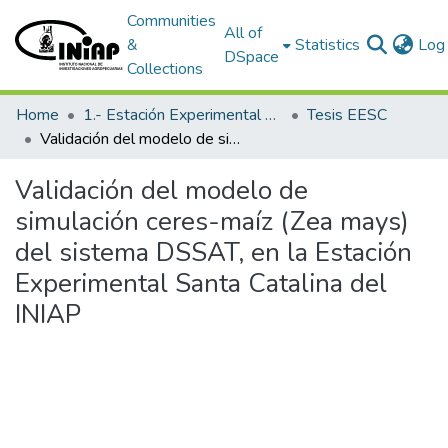
Communities
All of
&
Statistics
Log 
DSpace
Collections
Home
1.- Estación Experimental Santa Catalina
Tesis EESC
Validación del modelo de simulación ceres-maíz (Zea mays) del sistema DSSAT, en la Estación Experimental Santa Catalina del INIAP
Validación del modelo de
simulación ceres-maíz (Zea mays)
del sistema DSSAT, en la Estación
Experimental Santa Catalina del
INIAP