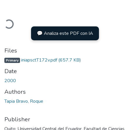
Loading...
💬 Analiza este PDF con IA
Files
iniapsctT172v.pdf
(657.7 KB)
Primary
Date
2000
Authors
Tapia Bravo, Roque
Publisher
Quito: Universidad Central del Ecuador, Facultad de Ciencias