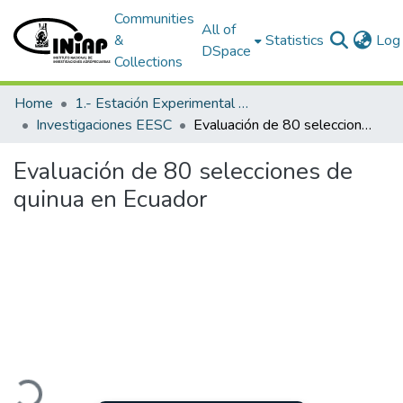
Communities
All of
&
Statistics
Log 
DSpace
Collections
Home
1.- Estación Experimental Santa Catalina
Investigaciones EESC
Evaluación de 80 selecciones de quinua en Ecuador
Evaluación de 80 selecciones de
quinua en Ecuador
Loading...