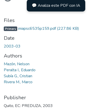
💬 Analiza este PDF con IA
Files
iniapsc6535p159.pdf
(227.86 KB)
Primary
Date
2003-03
Authors
Mazón, Nelson
Peralta I., Eduardo
Subía G., Cristian
Rivera M., Marco
Publisher
Quito, EC: PREDUZA, 2003