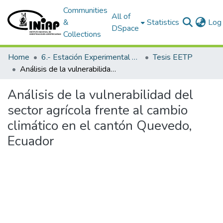
Communities
All of
&
Statistics
Log 
DSpace
Collections
Home
6.- Estación Experimental Tropical Pichilingue
Tesis EETP
Análisis de la vulnerabilidad del sector agrícola frente al cambio climático en el cantón Quevedo, Ecuador
Análisis de la vulnerabilidad del
sector agrícola frente al cambio
climático en el cantón Quevedo,
Ecuador