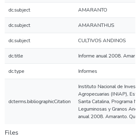
dc.subject
AMARANTO
dc.subject
AMARANTHUS
dc.subject
CULTIVOS ANDINOS
dc.title
Informe anual 2008. Amaran
dc.type
Informes
Instituto Nacional de Invest
Agropecuarias (INIAP), Esta
dcterms.bibliographicCitation
Santa Catalina, Programa Na
Leguminosas y Granos Andin
anual 2008. Amaranto. Quito
Files