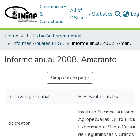
Communities
All of
&
Statistics
Log 
DSpace
Collections
Home
1.- Estación Experimental Santa Catalina
Informes Anuales EESC
Informe anual 2008. Amaranto
Informe anual 2008. Amaranto
Simple item page
dc.coverage.spatial
E. E. Santa Catalina
Instituto Nacional Autónomo
Agropecuarias, Quito (Ecuado
dc.creator
Experimental Santa Catalina
de Leguminosas y Granos A