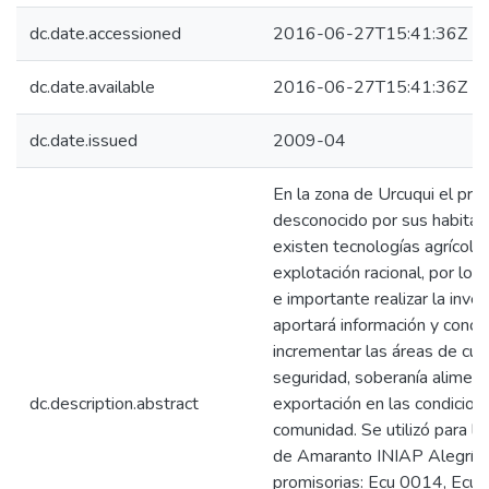
dc.date.accessioned
2016-06-27T15:41:36Z
dc.date.available
2016-06-27T15:41:36Z
dc.date.issued
2009-04
En la zona de Urcuqui el pr
desconocido por sus habitant
existen tecnologías agrícolas
explotación racional, por lo 
e importante realizar la inve
aportará información y conoc
incrementar las áreas de cul
seguridad, soberanía aliment
dc.description.abstract
exportación en las condicion
comunidad. Se utilizó para la
de Amaranto INIAP Alegría y
promisorias: Ecu 0014, Ecu