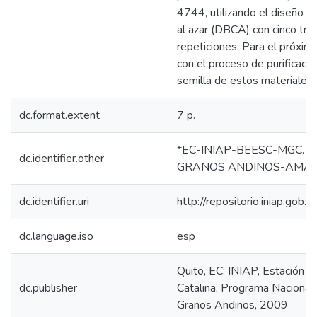
4744, utilizando el diseño 
al azar (DBCA) con cinco tra
repeticiones. Para el próximo
con el proceso de purificació
semilla de estos materiales.
dc.format.extent
7 p.
*EC-INIAP-BEESC-MGC. Qui
dc.identifier.other
GRANOS ANDINOS-AMAR
dc.identifier.uri
http://repositorio.iniap.go
dc.language.iso
esp
Quito, EC: INIAP, Estación 
dc.publisher
Catalina, Programa Naciona
Granos Andinos, 2009