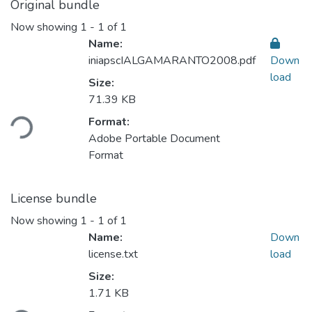
Original bundle
Now showing
1 - 1 of 1
Name:
iniapscIALGAMARANTO2008.pdf
Down
load
Size:
71.39 KB
ading...
Format:
Adobe Portable Document
Format
License bundle
Now showing
1 - 1 of 1
Name:
Down
license.txt
load
Size:
1.71 KB
ading...