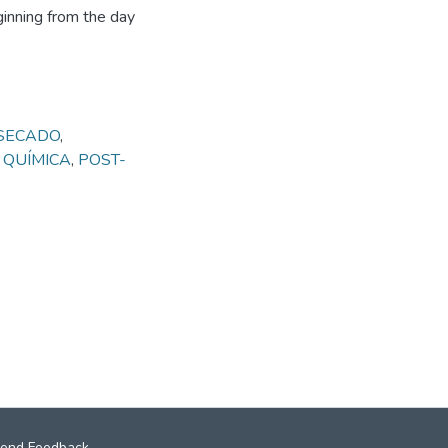
ginning from the day
SECADO
,
 QUÍMICA
,
POST-
end Feedback