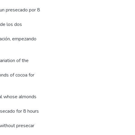
 un presecado por 8
de los dos
tación, empezando
ariation of the
monds of cocoa for
al whose almonds
esecado for 8 hours
without presecar