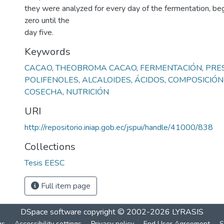
they were analyzed for every day of the fermentation, be
zero until the
day five.
Keywords
CACAO
,
THEOBROMA CACAO
,
FERMENTACIÓN
,
PRE
POLIFENOLES
,
ALCALOIDES
,
ÁCIDOS
,
COMPOSICIÓN
COSECHA
,
NUTRICIÓN
URI
http://repositorio.iniap.gob.ec/jspui/handle/41000/838
Collections
Tesis EESC
Full item page
DSpace software
copyright © 2002-2026
LYRASIS
gs
Accessibility settings
Privacy policy
End User Agreement
S