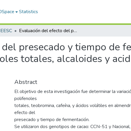
 DSpace
Statistics
s EESC
Evaluación del efecto del presecado y tiempo de fermentación, en los contenidos de polifenoles totales, alcaloides y acidos volatiles en dos genotipos de cacao
 del presecado y tiempo de f
les totales, alcaloides y acid
Abstract
El objetivo de esta investigación fue determinar la variac
polifenoles
totales, teobromina, cafeína, y ácidos volátiles en almend
efecto del
presecado y tiempo de fermentación.
Se utilizaron dos genotipos de cacao: CCN-51 y Nacional