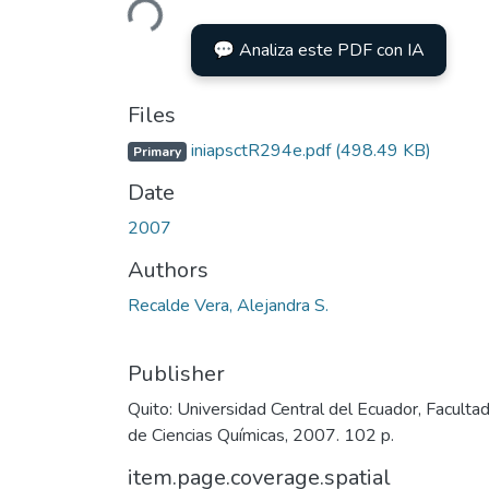
Loading...
💬 Analiza este PDF con IA
Files
iniapsctR294e.pdf
(498.49 KB)
Primary
Date
2007
Authors
Recalde Vera, Alejandra S.
Publisher
Quito: Universidad Central del Ecuador, Faculta
de Ciencias Químicas, 2007. 102 p.
item.page.coverage.spatial