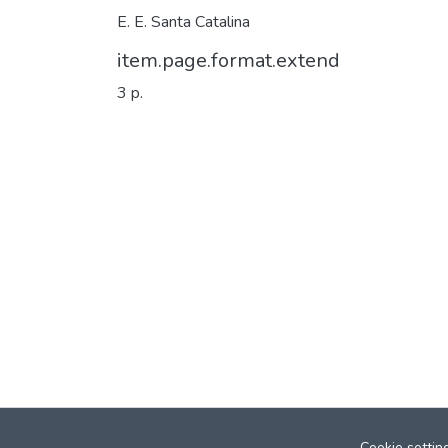
E. E. Santa Catalina
item.page.format.extend
3 p.
Cookie settin