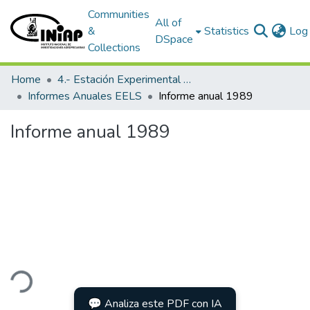
Communities
All of
&
Statistics
Log 
DSpace
Collections
Home
4.- Estación Experimental Litoral Sur
Informes Anuales EELS
Informe anual 1989
Informe anual 1989
ding...
💬 Analiza este PDF con IA