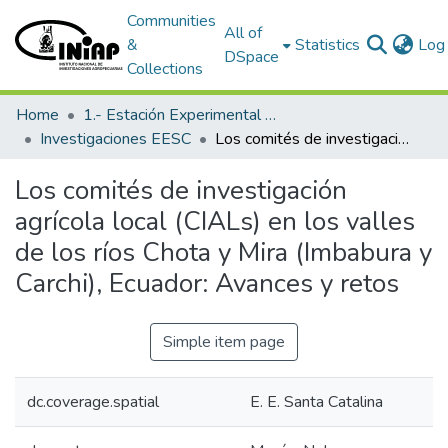
Communities
All of
&
Statistics
Log 
DSpace
Collections
Home
1.- Estación Experimental Santa Catalina
Investigaciones EESC
Los comités de investigación agrícola local (CIALs) en los valles de los ríos Chota y Mira (Imbabura y Carchi), Ecuador: Avances y retos
Los comités de investigación
agrícola local (CIALs) en los valles
de los ríos Chota y Mira (Imbabura y
Carchi), Ecuador: Avances y retos
Simple item page
dc.coverage.spatial
E. E. Santa Catalina