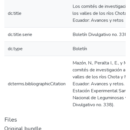
Los comités de investigación
dc.title
los valles de los ríos Chota 
Ecuador: Avances y retos
dc.title.serie
Boletín Divulgativo no. 338
dc.type
Boletín
Mazón, N., Peralta I., E., y Mu
comités de investigación agrí
valles de los ríos Chota y Mi
dcterms.bibliographicCitation
Ecuador: Avances y retos. Qu
Estación Experimental Santa
Nacional de Leguminosas y G
Divulgativo no. 338).
Files
Original bundle