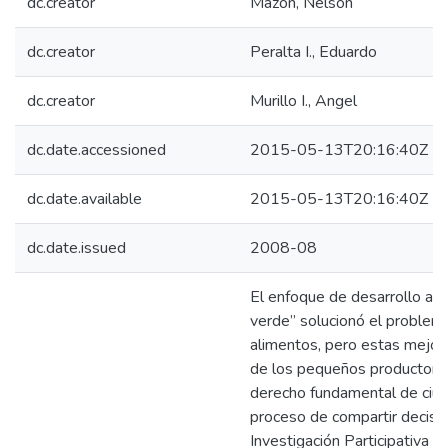
dc.creator
Mazón, Nelson
dc.creator
Peralta I., Eduardo
dc.creator
Murillo I., Angel
dc.date.accessioned
2015-05-13T20:16:40Z
dc.date.available
2015-05-13T20:16:40Z
dc.date.issued
2008-08
El enfoque de desarrollo agrí
verde” solucionó el problem
alimentos, pero estas mejora
de los pequeños productores.
derecho fundamental de ciuda
proceso de compartir decisio
Investigación Participativa 