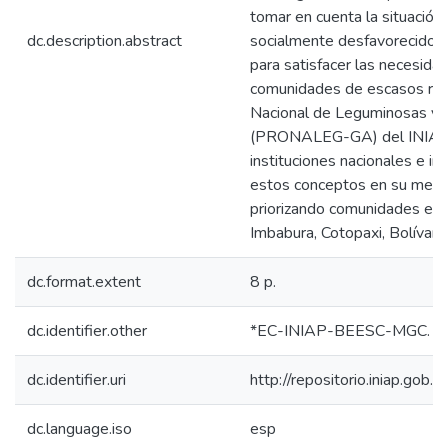
tomar en cuenta la situación p
dc.description.abstract
socialmente desfavorecidos;
para satisfacer las necesidad
comunidades de escasos rec
Nacional de Leguminosas y 
(PRONALEG-GA) del INIAP, 
instituciones nacionales e in
estos conceptos en su metod
priorizando comunidades en l
Imbabura, Cotopaxi, Bolívar 
dc.format.extent
8 p.
dc.identifier.other
*EC-INIAP-BEESC-MGC. Qu
dc.identifier.uri
http://repositorio.iniap.gob
dc.language.iso
esp