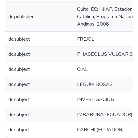
Quito, EC: INIAP, Estación 
dc.publisher
Catalina, Programa Naciona
Andinos, 2008
dc.subject
FREJOL
dc.subject
PHASEOLUS VULGARIS
dc.subject
CIAL
dc.subject
LEGUMINOSAS
dc.subject
INVESTIGACIÓN
dc.subject
IMBABURA (ECUADOR)
dc.subject
CARCHI (ECUADOR)