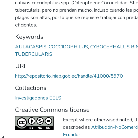
nativos coccidophilus spp. (Coleopteera: Coccinelidae, Sti
tubercularis, pero no prendan mucho, incluso cuando las p
plagas son altas, por lo que se requiere trabajar con pre
eficientes.
Keywords
AULACASPIS
,
COCCIDOPHILUS
,
CYBOCEPHALUS BI
TUBERCULARIS
URI
http://repositorio.iniap.gob.ec/handle/41000/5970
Collections
Investigaciones EELS
Creative Commons license
Except where otherwised noted, thi
described as
Atribución-NoComerci
Ecuador
ral