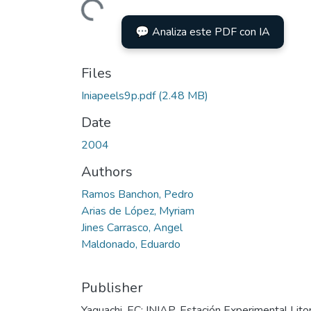
Loading...
💬 Analiza este PDF con IA
Files
Iniapeels9p.pdf
(2.48 MB)
Date
2004
Authors
Ramos Banchon, Pedro
Arias de López, Myriam
Jines Carrasco, Angel
Maldonado, Eduardo
Publisher
Yaguachi, EC: INIAP, Estación Experimental Lito