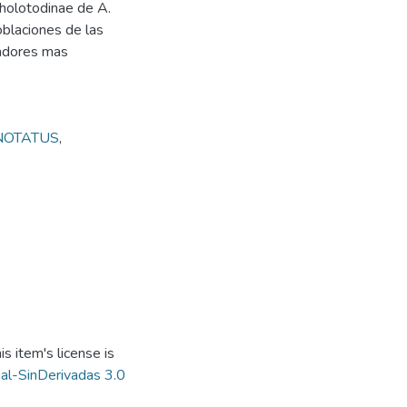
cholotodinae de A.
oblaciones de las
dadores mas
NOTATUS
,
s item's license is
al-SinDerivadas 3.0