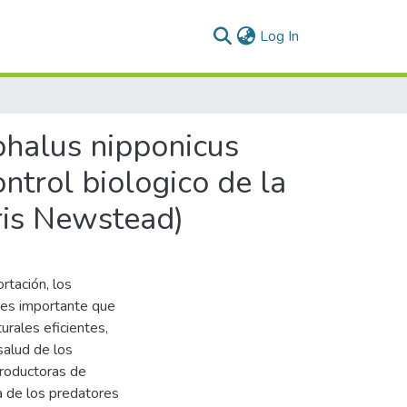
(current)
Log In
phalus nipponicus
ntrol biologico de la
ris Newstead)
rtación, los
o es importante que
rales eficientes,
salud de los
productoras de
ia de los predatores