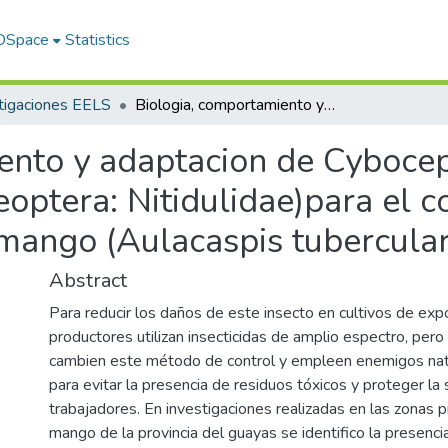
 DSpace
Statistics
tigaciones EELS
Biologia, comportamiento y adaptacion de Cybocephalus nipponicus Endrody-Younga (Coleoptera: Nitidulidae)para el control biologico de la "Escama blanca" del mango (Aulacaspis tubercularis Newstead)
ento y adaptacion de Cyboce
ptera: Nitidulidae)para el co
mango (Aulacaspis tubercula
Abstract
Para reducir los daños de este insecto en cultivos de expo
productores utilizan insecticidas de amplio espectro, per
cambien este método de control y empleen enemigos natu
para evitar la presencia de residuos tóxicos y proteger la 
trabajadores. En investigaciones realizadas en las zonas 
mango de la provincia del guayas se identifico la presenc