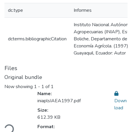
dc.type
Informes
Instituto Nacional Autónomo
Agropecuarias (INIAP), Esta
dcterms.bibliographicCitation
Boliche, Departamento de Pl
Economía Agrícola. (1997). 
Guayaquil, Ecuador: Autor
Files
Original bundle
Now showing
1 - 1 of 1
Name:
iniaplsIAEA1997.pdf
Down
load
Size:
612.39 KB
ding...
Format: