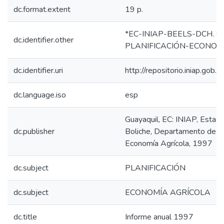
dc.format.extent
19 p.
*EC-INIAP-BEELS-DCH. Gua
dc.identifier.other
PLANIFICACIÓN-ECONOM
dc.identifier.uri
http://repositorio.iniap.go
dc.language.iso
esp
Guayaquil, EC: INIAP, Estac
dc.publisher
Boliche, Departamento de Pl
Economía Agrícola, 1997
dc.subject
PLANIFICACIÓN
dc.subject
ECONOMÍA AGRÍCOLA
dc.title
Informe anual 1997