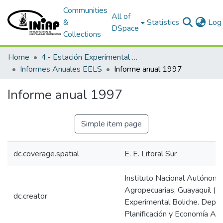
Communities
All of
&
Statistics
Log 
DSpace
Collections
Home
4.- Estación Experimental Litoral Sur
Informes Anuales EELS
Informe anual 1997
Informe anual 1997
Simple item page
dc.coverage.spatial
E. E. Litoral Sur
Instituto Nacional Autónomo
Agropecuarias, Guayaquil (Ec
dc.creator
Experimental Boliche. Depa
Planificación y Economía Agr