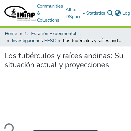
Communities
All of
&
Statistics
Log 
DSpace
Collections
Home
1.- Estación Experimental Santa Catalina
Investigaciones EESC
Los tubérculos y raíces andinas: Su situación actual y proyecciones
Los tubérculos y raíces andinas: Su
situación actual y proyecciones
ding...