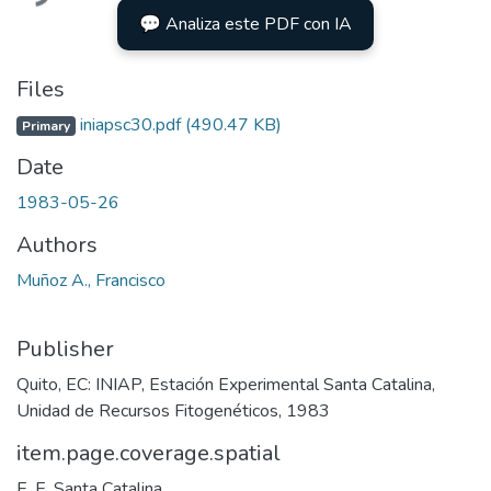
💬 Analiza este PDF con IA
Files
iniapsc30.pdf
(490.47 KB)
Primary
Date
1983-05-26
Authors
Muñoz A., Francisco
Publisher
Quito, EC: INIAP, Estación Experimental Santa Catalina,
Unidad de Recursos Fitogenéticos, 1983
item.page.coverage.spatial
E. E. Santa Catalina