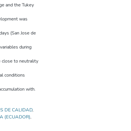
age and the Tukey
evelopment was
 days (San Jose de
 variables during
e close to neutrality
al conditions
accumulation with.
S DE CALIDAD
,
A (ECUADOR)
,