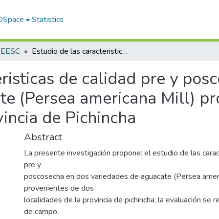
 DSpace
Statistics
s EESC
Estudio de las caracteristicas de calidad pre y poscosecha en dos variedades de aguacate (Persea americana Mill) provenientes de dos localidades de la provincia de Pichincha
eristicas de calidad pre y pos
te (Persea americana Mill) pr
vincia de Pichincha
Abstract
La presente investigación propone: el estudio de las carac
pre y
poscosecha en dos variedades de aguacate (Persea ameri
provenientes de dos
localidades de la provincia de pichincha; la evaluación se r
de campo,