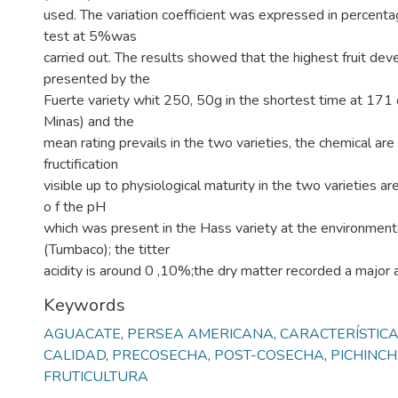
used. The variation coefficient was expressed in percent
test at 5%was
carried out. The results showed that the highest fruit d
presented by the
Fuerte variety whit 250, 50g in the shortest time at 171
Minas) and the
mean rating prevails in the two varieties, the chemical are
fructification
visible up to physiological maturity in the two varieties ar
o f the pH
which was present in the Hass variety at the environment
(Tumbaco); the titter
acidity is around 0 ,10%;the dry matter recorded a major 
Keywords
AGUACATE
,
PERSEA AMERICANA
,
CARACTERÍSTICA
CALIDAD
,
PRECOSECHA
,
POST-COSECHA
,
PICHINCH
FRUTICULTURA