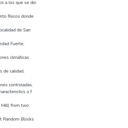
os a los que se dio
anto físicos donde
localidad de San
edad Fuerte,
ones climáticas
s de calidad,
ones controladas.
aracteristics o f
 Mill) from two
 at Random Blocks