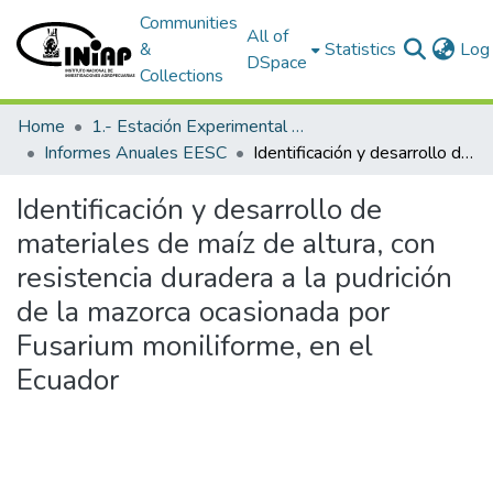
Communities
All of
&
Statistics
Log 
DSpace
Collections
Home
1.- Estación Experimental Santa Catalina
Informes Anuales EESC
Identificación y desarrollo de materiales de maíz de altura, con resistencia duradera a la pudrición de la mazorca ocasionada por Fusarium moniliforme, en el Ecuador
Identificación y desarrollo de
materiales de maíz de altura, con
resistencia duradera a la pudrición
de la mazorca ocasionada por
Fusarium moniliforme, en el
Ecuador