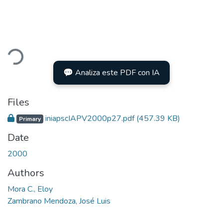
ading...
💬 Analiza este PDF con IA
Files
iniapscIAPV2000p27.pdf
(457.39 KB)
Primary
Date
2000
Authors
Mora C., Eloy
Zambrano Mendoza, José Luis