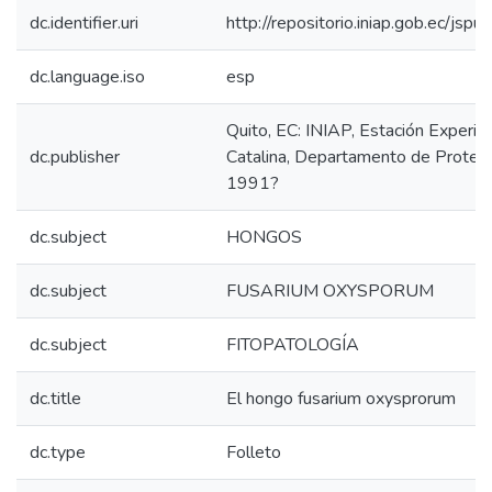
dc.identifier.uri
http://repositorio.iniap.gob.ec/js
dc.language.iso
esp
Quito, EC: INIAP, Estación Experim
dc.publisher
Catalina, Departamento de Protecc
1991?
dc.subject
HONGOS
dc.subject
FUSARIUM OXYSPORUM
dc.subject
FITOPATOLOGÍA
dc.title
El hongo fusarium oxysprorum
dc.type
Folleto