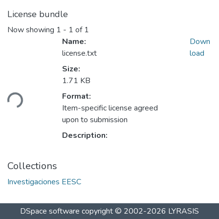
License bundle
Now showing
1 - 1 of 1
Name:
Down
license.txt
load
Size:
1.71 KB
ding...
Format:
Item-specific license agreed
upon to submission
Description:
Collections
Investigaciones EESC
DSpace software
copyright © 2002-2026
LYRASIS