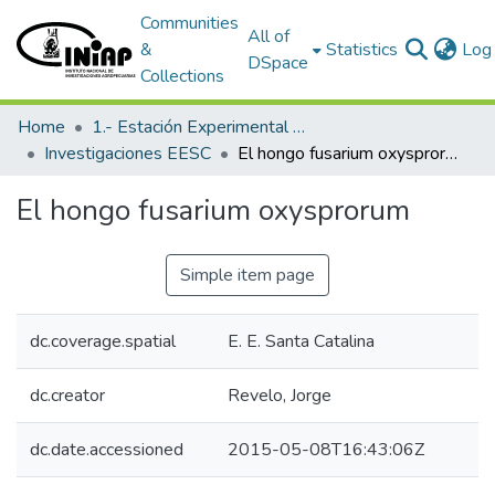
Communities
All of
&
Statistics
Log 
DSpace
Collections
Home
1.- Estación Experimental Santa Catalina
Investigaciones EESC
El hongo fusarium oxysprorum
El hongo fusarium oxysprorum
Simple item page
dc.coverage.spatial
E. E. Santa Catalina
dc.creator
Revelo, Jorge
dc.date.accessioned
2015-05-08T16:43:06Z