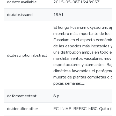
dc.date.available
2015-05-08T16:43:06Z
dc.date.issued
1991
El hongo Fusarium oxysporum, apar
miembro más importante de los g
Fusarium en el aspecto económico,
de las especies más inestables y v
una distribución amplia en todo el
dc.description.abstract
marchitamientos vasculares muy de
espectaculares y alarmantes. Bajo
climáticas favorables el patógeno 
muerte de plantas completas o de 
pocas semanas….
dc.format.extent
8 p.
dc.identifier.other
EC-INIAP-BEESC-MGC. Quito (IN