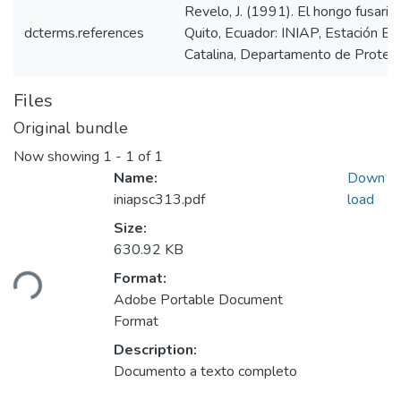
Revelo, J. (1991). El hongo fusari
dcterms.references
Quito, Ecuador: INIAP, Estación E
Catalina, Departamento de Protecc
Files
Original bundle
Now showing
1 - 1 of 1
Name:
Down
iniapsc313.pdf
load
Size:
630.92 KB
ding...
Format:
Adobe Portable Document
Format
Description:
Documento a texto completo