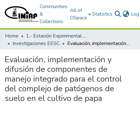
Communities
All of
&
Statistics
Log 
DSpace
Collections
Home
1.- Estación Experimental Santa Catalina
Investigaciones EESC
Evaluación, implementación y difusión de componentes de manejo integrado para el control del complejo de patógenos de suelo en el cultivo de papa
Evaluación, implementación y
difusión de componentes de
manejo integrado para el control
del complejo de patógenos de
suelo en el cultivo de papa