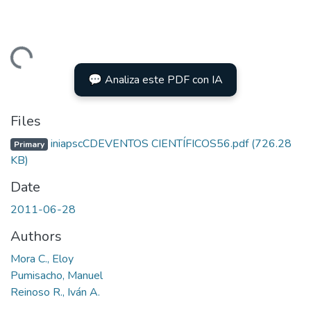
Loading...
💬 Analiza este PDF con IA
Files
iniapscCDEVENTOS CIENTÍFICOS56.pdf
(726.28
Primary
KB)
Date
2011-06-28
Authors
Mora C., Eloy
Pumisacho, Manuel
Reinoso R., Iván A.