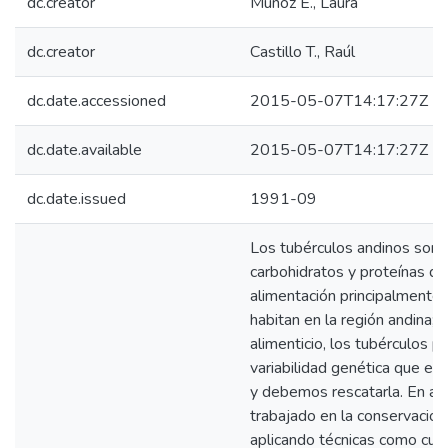
dc.creator
Muñoz E., Laura
dc.creator
Castillo T., Raúl
dc.date.accessioned
2015-05-07T14:17:27Z
dc.date.available
2015-05-07T14:17:27Z
dc.date.issued
1991-09
Los tubérculos andinos son 
carbohidratos y proteínas qu
alimentación principalmente
habitan en la región andina;
alimenticio, los tubérculos p
variabilidad genética que es
y debemos rescatarla. En añ
trabajado en la conservación
aplicando técnicas como culti