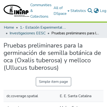
Communities
All of
&
Statistics
Log 
DSpace
Collections
Home
1.- Estación Experimental Santa Catalina
Investigaciones EESC
Pruebas preliminares para la germinación de semilla botánica de oca (Oxalis tuberosa) y melloco (Ullucus tuberosus)
Pruebas preliminares para la
germinación de semilla botánica de
oca (Oxalis tuberosa) y melloco
(Ullucus tuberosus)
Simple item page
dc.coverage.spatial
E. E. Santa Catalina