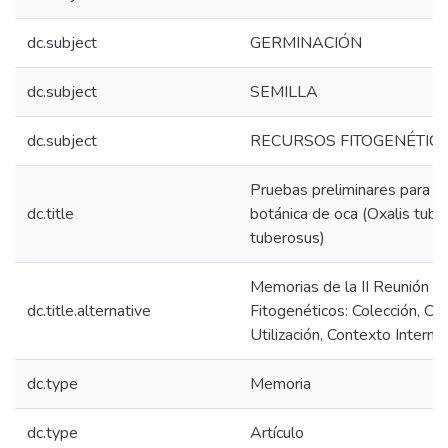
dc.subject
GERMINACIÓN
dc.subject
SEMILLA
dc.subject
RECURSOS FITOGENÉTIC
Pruebas preliminares para la
dc.title
botánica de oca (Oxalis tube
tuberosus)
Memorias de la II Reunión N
dc.title.alternative
Fitogenéticos: Colección, Con
Utilización, Contexto Interna
dc.type
Memoria
dc.type
Artículo