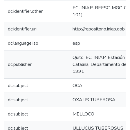
EC-INIAP-BEESC-MGC. Quit
dc.identifier.other
101)
dc.identifier.uri
http://repositorio.iniap.gob
dc.language.iso
esp
Quito, EC: INIAP, Estación 
dc.publisher
Catalina, Departamento de R
1991
dc.subject
OCA
dc.subject
OXALIS TUBEROSA
dc.subject
MELLOCO
dc.subject
ULLUCUS TUBEROSUS