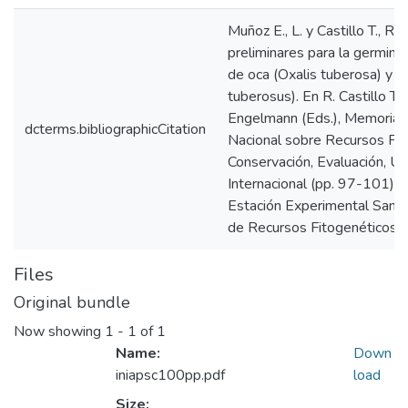
Muñoz E., L. y Castillo T., R
preliminares para la germina
de oca (Oxalis tuberosa) y m
tuberosus). En R. Castillo T., C
Engelmann (Eds.), Memorias 
dcterms.bibliographicCitation
Nacional sobre Recursos Fito
Conservación, Evaluación, Uti
Internacional (pp. 97-101). 
Estación Experimental Sant
de Recursos Fitogenéticos.
Files
Original bundle
Now showing
1 - 1 of 1
Name:
Down
iniapsc100pp.pdf
load
Size: