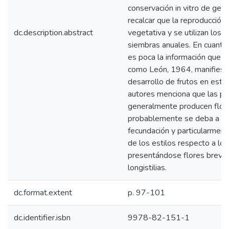
conservación in vitro de ge
recalcar que la reproducción
dc.description.abstract
vegetativa y se utilizan los 
siembras anuales. En cuanto 
es poca la información que s
como León, 1964, manifiesta
desarrollo de frutos en esta
autores menciona que las pl
generalmente producen flor 
probablemente se deba a pr
fecundación y particularment
de los estilos respecto a los
presentándose flores brevisti
longistilias.
dc.format.extent
p. 97-101
dc.identifier.isbn
9978-82-151-1