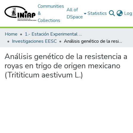
Communities
All of
&
Statistics
Log 
DSpace
Collections
Home
1.- Estación Experimental Santa Catalina
Investigaciones EESC
Análisis genético de la resistencia a royas en trigo de origen mexicano (Trititicum aestivum L.)
Análisis genético de la resistencia a
royas en trigo de origen mexicano
(Trititicum aestivum L.)