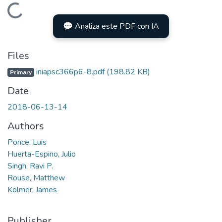
Loading...
💬 Analiza este PDF con IA
Files
iniapsc366p6-8.pdf
(198.82 KB)
Primary
Date
2018-06-13-14
Authors
Ponce, Luis
Huerta-Espino, Julio
Singh, Ravi P.
Rouse, Matthew
Kolmer, James
Publisher