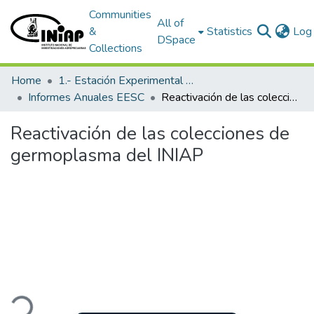
Communities
All of
&
Statistics
Log 
DSpace
Collections
Home
1.- Estación Experimental Santa Catalina
Informes Anuales EESC
Reactivación de las colecciones de germoplasma del INIAP
Reactivación de las colecciones de
germoplasma del INIAP
ding...