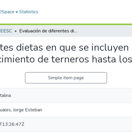
 DSpace
Statistics
s EESC
Evaluación de diferentes dietas en que se incluyen leche entera y leche descremada para crecimiento de terneros hasta los seis meses de edad
tes dietas en que se incluyen 
imiento de terneros hasta lo
Simple item page
talina
uales, Jorge Esteban
T13:26:47Z