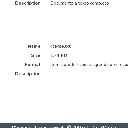
Description:
Documento a texto completo
Name:
license.txt
Size:
1.71 KB
Format:
Item-specific license agreed upon to s
Description:
DSpace software
copyright © 2002-2026
LYRASIS