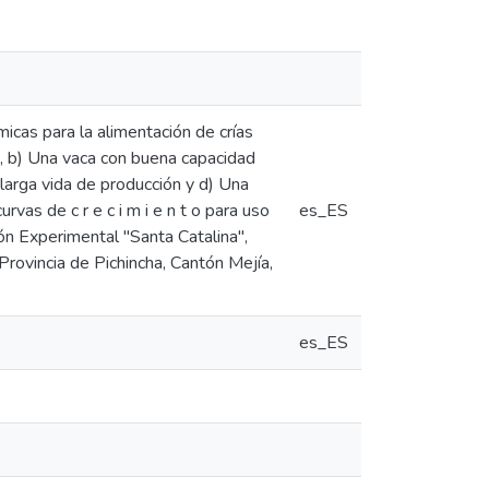
icas para la alimentación de crías
e, b) Una vaca con buena capacidad
larga vida de producción y d) Una
vas de c r e c i m i e n t o para uso
es_ES
ón Experimental "Santa Catalina",
Provincia de Pichincha, Cantón Mejía,
es_ES