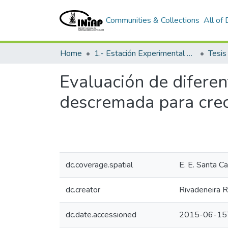
Communities & Collections
All of
Home
1.- Estación Experimental Santa Catalina
Tesi
Evaluación de diferen
descremada para crec
dc.coverage.spatial
E. E. Santa Ca
dc.creator
Rivadeneira R
dc.date.accessioned
2015-06-15