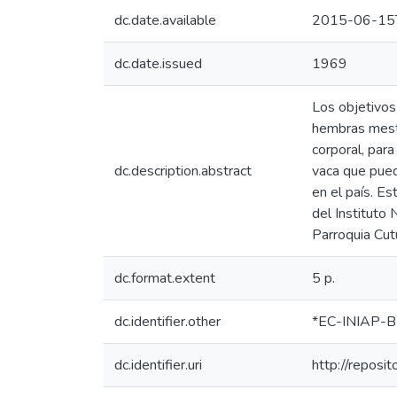
dc.date.available
2015-06-15
dc.date.issued
1969
Los objetivos
hembras mesti
corporal, par
dc.description.abstract
vaca que pueda
en el país. E
del Instituto 
Parroquia Cut
dc.format.extent
5 p.
dc.identifier.other
*EC-INIAP-B
dc.identifier.uri
http://reposi