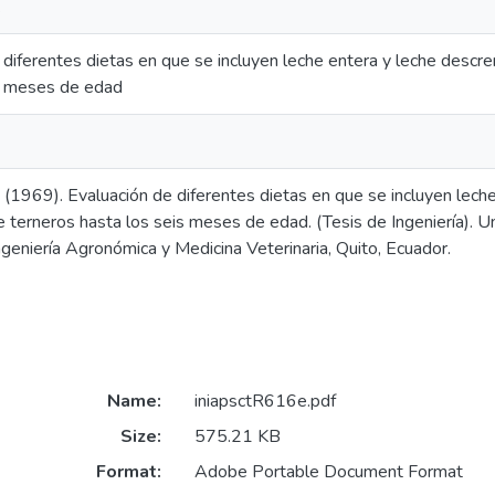
.
 diferentes dietas en que se incluyen leche entera y leche descr
is meses de edad
J, (1969). Evaluación de diferentes dietas en que se incluyen lec
e terneros hasta los seis meses de edad. (Tesis de Ingeniería). U
ngeniería Agronómica y Medicina Veterinaria, Quito, Ecuador.
Name:
iniapsctR616e.pdf
Size:
575.21 KB
Format:
Adobe Portable Document Format