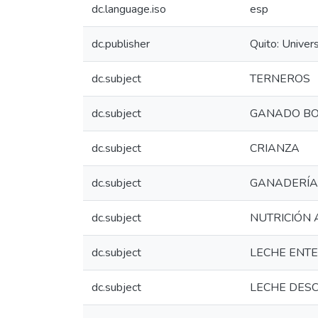
dc.language.iso
esp
dc.publisher
Quito: Univer
dc.subject
TERNEROS
dc.subject
GANADO BO
dc.subject
CRIANZA
dc.subject
GANADERÍA
dc.subject
NUTRICIÓN 
dc.subject
LECHE ENT
dc.subject
LECHE DES