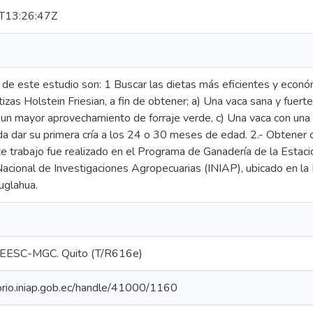
T13:26:47Z
 de este estudio son: 1 Buscar las dietas más eficientes y económ
zas Holstein Friesian, a fin de obtener; a) Una vaca sana y fuert
a un mayor aprovechamiento de forraje verde, c) Una vaca con una 
 dar su primera cría a los 24 o 30 meses de edad. 2.- Obtener cur
ste trabajo fue realizado en el Programa de Ganadería de la Estaci
Nacional de Investigaciones Agropecuarias (INIAP), ubicado en la 
uglahua.
EESC-MGC. Quito (T/R616e)
torio.iniap.gob.ec/handle/41000/1160