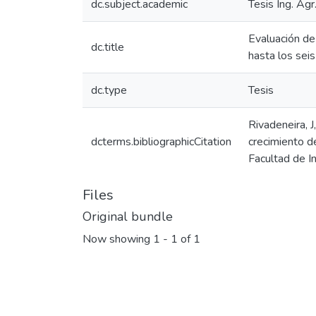
dc.subject.academic
Tesis Ing. Agr
Evaluación de
dc.title
hasta los se
dc.type
Tesis
Rivadeneira, 
dcterms.bibliographicCitation
crecimiento d
Facultad de I
Files
Original bundle
Now showing
1 - 1 of 1