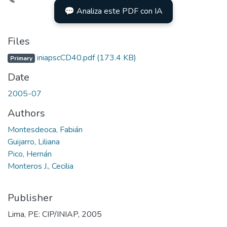
Loading...
💬 Analiza este PDF con IA
Files
iniapscCD40.pdf
(173.4 KB)
Primary
Date
2005-07
Authors
Montesdeoca, Fabián
Guijarro, Liliana
Pico, Hernán
Monteros J., Cecilia
Publisher
Lima, PE: CIP/INIAP, 2005