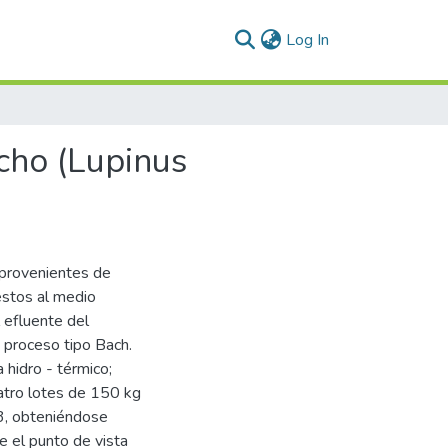
(current)
Log In
cho (Lupinus
s provenientes de
éstos al medio
l efluente del
 proceso tipo Bach.
 hidro - térmico;
uatro lotes de 150 kg
m3, obteniéndose
 el punto de vista