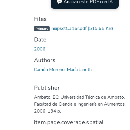
💬 Analiza este PDF con IA
Files
iniapsctC316r.pdf
(519.65 KB)
Primary
Date
2006
Authors
Carrión Moreno, María Janeth
Publisher
Ambato, EC: Universidad Técnica de Ambato,
Facultad de Ciencia e Ingeniería en Alimentos,
2006. 134 p.
item.page.coverage.spatial