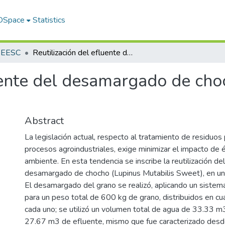
 DSpace
Statistics
s EESC
Reutilización del efluente del desamargado de chocho (Lupinus mutabilis Sweet)
luente del desamargado de cho
Abstract
La legislación actual, respecto al tratamiento de residuo
procesos agroindustriales, exige minimizar el impacto de 
ambiente. En esta tendencia se inscribe la reutilización de
desamargado de chocho (Lupinus Mutabilis Sweet), en un
El desamargado del grano se realizó, aplicando un sistema
para un peso total de 600 kg de grano, distribuidos en c
cada uno; se utilizó un volumen total de agua de 33.33 
27.67 m3 de efluente, mismo que fue caracterizado desde