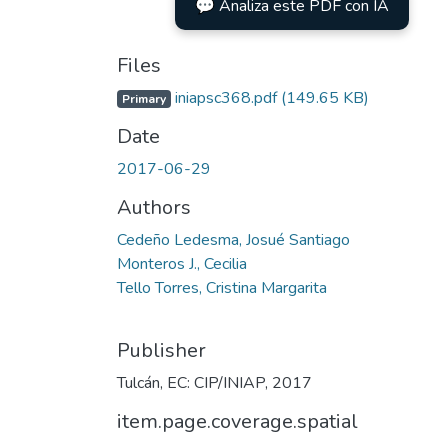
💬 Analiza este PDF con IA
Files
iniapsc368.pdf
(149.65 KB)
Primary
Date
2017-06-29
Authors
Cedeño Ledesma, Josué Santiago
Monteros J., Cecilia
Tello Torres, Cristina Margarita
Publisher
Tulcán, EC: CIP/INIAP, 2017
item.page.coverage.spatial