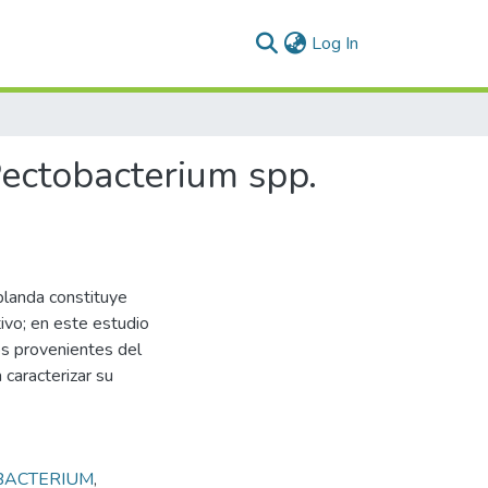
(current)
Log In
Pectobacterium spp.
 blanda constituye
tivo; en este estudio
os provenientes del
caracterizar su
BACTERIUM
,