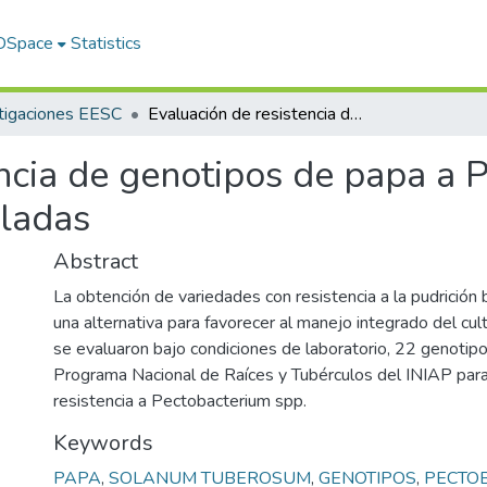
 DSpace
Statistics
tigaciones EESC
Evaluación de resistencia de genotipos de papa a Pectobacterium spp. en condiciones controladas
ncia de genotipos de papa a 
oladas
Abstract
La obtención de variedades con resistencia a la pudrición
una alternativa para favorecer al manejo integrado del cul
se evaluaron bajo condiciones de laboratorio, 22 genotip
Programa Nacional de Raíces y Tubérculos del INIAP para 
resistencia a Pectobacterium spp.
Keywords
PAPA
,
SOLANUM TUBEROSUM
,
GENOTIPOS
,
PECTO