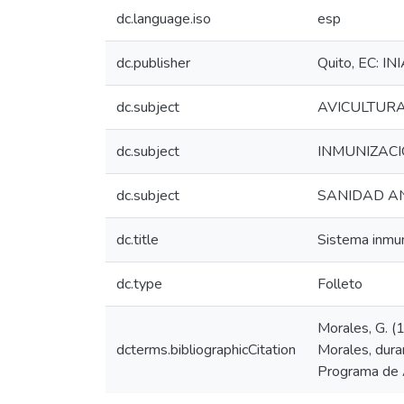
dc.language.iso
esp
dc.publisher
Quito, EC: IN
dc.subject
AVICULTUR
dc.subject
INMUNIZAC
dc.subject
SANIDAD A
dc.title
Sistema inmu
dc.type
Folleto
Morales, G. (
dcterms.bibliographicCitation
Morales, dura
Programa de A