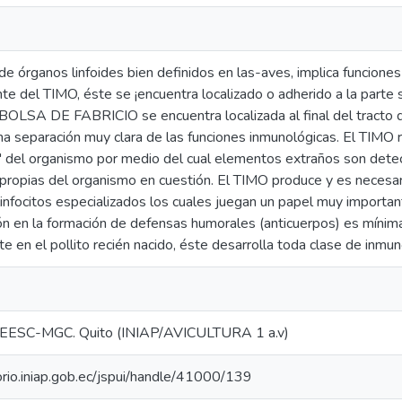
 de órganos linfoides bien definidos en las-aves, implica funcion
te del TIMO, éste se ¡encuentra localizado o adherido a la parte 
 BOLSA DE FABRICIO se encuentra localizada al final del tracto di
na separación muy clara de las funciones inmunológicas. El TIMO 
 del organismo por medio del cual elementos extraños son dete
 propias del organismo en cuestión. El TIMO produce y es necesar
linfocitos especializados los cuales juegan un papel muy imp
ión en la formación de defensas humorales (anticuerpos) es mín
e en el pollito recién nacido, éste desarrolla toda clase de inmun
EESC-MGC. Quito (INIAP/AVICULTURA 1 a.v)
torio.iniap.gob.ec/jspui/handle/41000/139