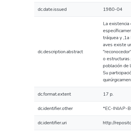
dc.date.issued
1980-04
La existencia
específicamen
tráquea y ,1a
aves existe u
dc.description.abstract
"reconocedor"
o estructuras
población de 
Su participac
quirúrgicament
dc.format.extent
17 p.
dc.identifier.other
*EC-INIAP-B
dc.identifier.uri
http://reposi