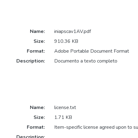
Name:
iniapscav1AV.pdf
Size:
910.36 KB
Format:
Adobe Portable Document Format
Description:
Documento a texto completo
Name:
license.txt
Size:
1.71 KB
Format:
Item-specific license agreed upon to s
Description: