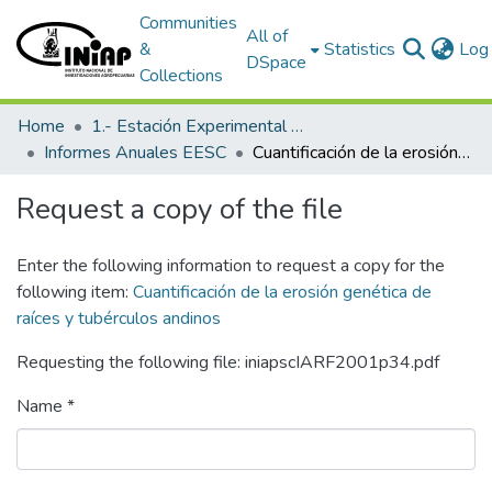
Communities
All of
&
Statistics
Log 
DSpace
Collections
Home
1.- Estación Experimental Santa Catalina
Informes Anuales EESC
Cuantificación de la erosión genética de raíces y tubérculos andinos
Request a copy of the file
Enter the following information to request a copy for the
following item:
Cuantificación de la erosión genética de
raíces y tubérculos andinos
Requesting the following file: iniapscIARF2001p34.pdf
Name *