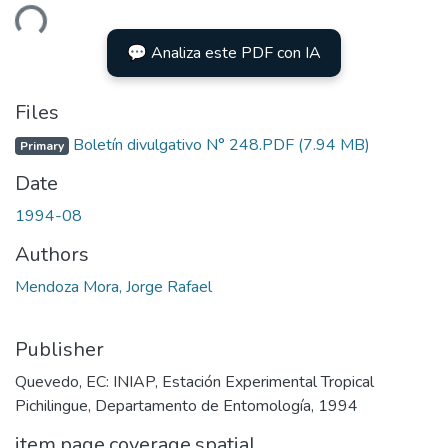
ading...
💬 Analiza este PDF con IA
Files
Boletín divulgativo N° 248.PDF
(7.94 MB)
Primary
Date
1994-08
Authors
Mendoza Mora, Jorge Rafael
Publisher
Quevedo, EC: INIAP, Estación Experimental Tropical
Pichilingue, Departamento de Entomología, 1994
item.page.coverage.spatial