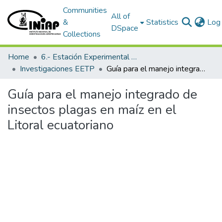
Communities
All of
&
Statistics
Log 
DSpace
Collections
Home
6.- Estación Experimental Tropical Pichilingue
Investigaciones EETP
Guía para el manejo integrado de insectos plagas en maíz en el Litoral ecuatoriano
Guía para el manejo integrado de
insectos plagas en maíz en el
Litoral ecuatoriano