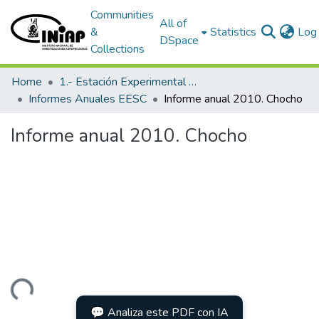
Communities
All of
&
Statistics
Log 
DSpace
Collections
Home
1.- Estación Experimental Santa Catalina
Informes Anuales EESC
Informe anual 2010. Chocho
Informe anual 2010. Chocho
Loading...
💬 Analiza este PDF con IA