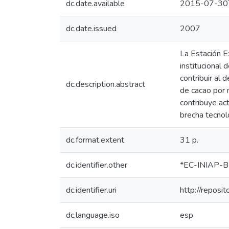
dc.date.available
2015-07-30
dc.date.issued
2007
La Estación E
institucional 
contribuir al 
dc.description.abstract
de cacao por 
contribuye ac
brecha tecnoló
dc.format.extent
31 p.
dc.identifier.other
*EC-INIAP-B
dc.identifier.uri
http://reposi
dc.language.iso
esp