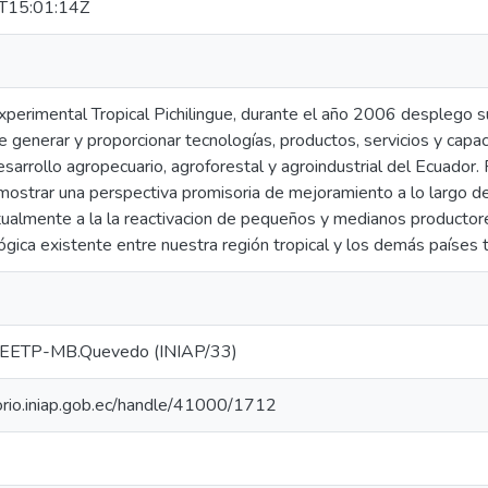
T15:01:14Z
xperimental Tropical Pichilingue, durante el año 2006 desplego 
de generar y proporcionar tecnologías, productos, servicios y capa
desarrollo agropecuario, agroforestal y agroindustrial del Ecuador.
mostrar una perspectiva promisoria de mejoramiento a lo largo d
tualmente a la la reactivacion de pequeños y medianos productore
gica existente entre nuestra región tropical y los demás países t
EETP-MB.Quevedo (INIAP/33)
torio.iniap.gob.ec/handle/41000/1712