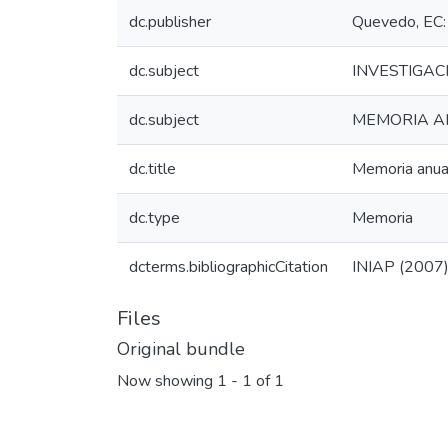
dc.publisher
Quevedo, EC: 
dc.subject
INVESTIGAC
dc.subject
MEMORIA A
dc.title
Memoria anu
dc.type
Memoria
dcterms.bibliographicCitation
INIAP (2007).
Files
Original bundle
Now showing
1 - 1 of 1