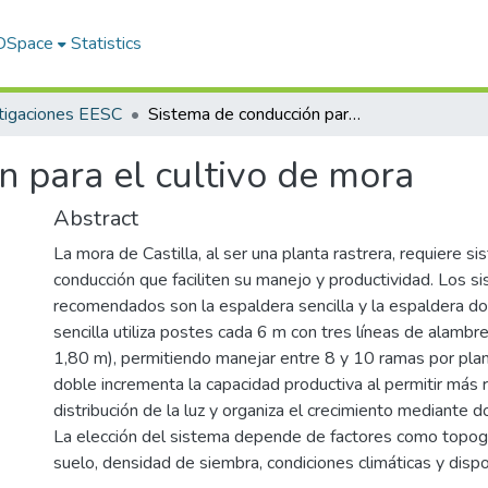
 DSpace
Statistics
tigaciones EESC
Sistema de conducción para el cultivo de mora
n para el cultivo de mora
Abstract
La mora de Castilla, al ser una planta rastrera, requiere s
conducción que faciliten su manejo y productividad. Los 
recomendados son la espaldera sencilla y la espaldera do
sencilla utiliza postes cada 6 m con tres líneas de alambr
1,80 m), permitiendo manejar entre 8 y 10 ramas por plan
doble incrementa la capacidad productiva al permitir más 
distribución de la luz y organiza el crecimiento mediante d
La elección del sistema depende de factores como topograf
suelo, densidad de siembra, condiciones climáticas y disp