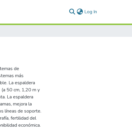
(current)
Log In
istemas de
sistemas más
ble. La espaldera
e (a 50 cm, 1,20 m y
ta. La espaldera
ramas, mejora la
os líneas de soporte.
ía, fertilidad del
onibilidad económica.