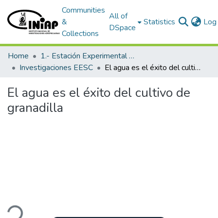
Communities
All of
&
Statistics
Log 
DSpace
Collections
Home
1.- Estación Experimental Santa Catalina
Investigaciones EESC
El agua es el éxito del cultivo de granadilla
El agua es el éxito del cultivo de
granadilla
ding...