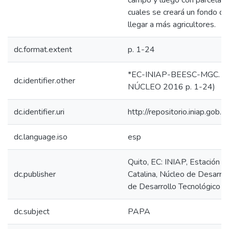
campo y luego con parcelas 
cuales se creará un fondo de
llegar a más agricultores.
dc.format.extent
p. 1-24
*EC-INIAP-BEESC-MGC. Qui
dc.identifier.other
NÚCLEO 2016 p. 1-24)
dc.identifier.uri
http://repositorio.iniap.go
dc.language.iso
esp
Quito, EC: INIAP, Estación 
dc.publisher
Catalina, Núcleo de Desarro
de Desarrollo Tecnológico C
dc.subject
PAPA