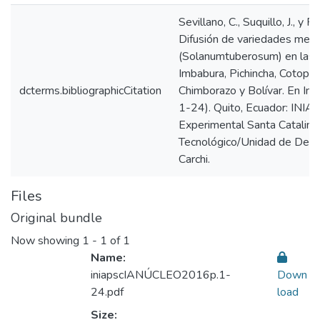
Sevillano, C., Suquillo, J., y 
Difusión de variedades mej
(Solanumtuberosum) en las pr
Imbabura, Pichincha, Cotopax
dcterms.bibliographicCitation
Chimborazo y Bolívar. En In
1-24). Quito, Ecuador: INIAP
Experimental Santa Catalina
Tecnológico/Unidad de Desar
Carchi.
Files
Original bundle
Now showing
1 - 1 of 1
Name:
iniapscIANÚCLEO2016p.1-
Down
24.pdf
load
Size: