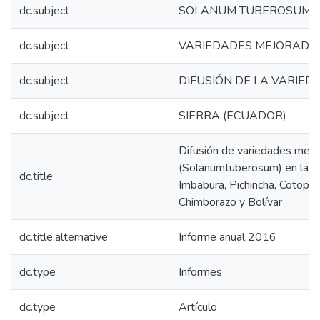
dc.subject
SOLANUM TUBEROSUM
dc.subject
VARIEDADES MEJORADA
dc.subject
DIFUSIÓN DE LA VARIED
dc.subject
SIERRA (ECUADOR)
Difusión de variedades mej
(Solanumtuberosum) en las pr
dc.title
Imbabura, Pichincha, Cotopax
Chimborazo y Bolívar
dc.title.alternative
Informe anual 2016
dc.type
Informes
dc.type
Artículo