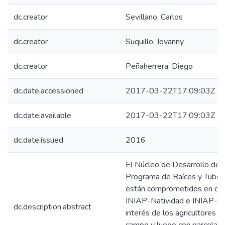
dc.creator
Sevillano, Carlos
dc.creator
Suquillo, Jovanny
dc.creator
Peñaherrera, Diego
dc.date.accessioned
2017-03-22T17:09:03Z
dc.date.available
2017-03-22T17:09:03Z
dc.date.issued
2016
El Núcleo de Desarrollo de T
Programa de Raíces y Tubér
están comprometidos en difu
INIAP-Natividad e INIAP-Vic
dc.description.abstract
interés de los agricultores a