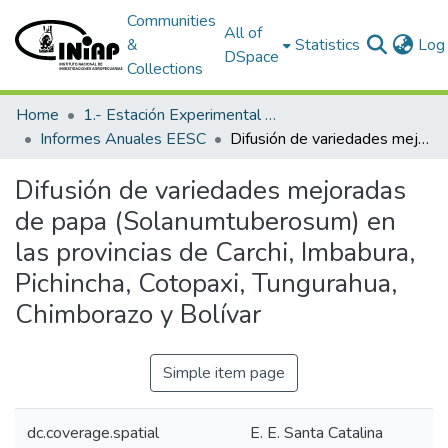
Communities
All of
&
Statistics
Log 
DSpace
Collections
Home
1.- Estación Experimental Santa Catalina
Informes Anuales EESC
Difusión de variedades mejoradas de papa (Solanumtuberosum) en las provincias de Carchi, Imbabura, Pichincha, Cotopaxi, Tungurahua, Chimborazo y Bolívar
Difusión de variedades mejoradas
de papa (Solanumtuberosum) en
las provincias de Carchi, Imbabura,
Pichincha, Cotopaxi, Tungurahua,
Chimborazo y Bolívar
Simple item page
dc.coverage.spatial
E. E. Santa Catalina