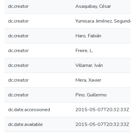
dc.creator
Asaquibay, César
dc.creator
Yumisaca Jiménez, Segundo 
dc.creator
Haro, Fabián
dc.creator
Freire, L.
dc.creator
Villamar, Iván
dc.creator
Mera, Xavier
dc.creator
Pino, Guillermo
dc.date.accessioned
2015-05-07T20:32:33Z
dc.date.available
2015-05-07T20:32:33Z