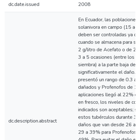
dc.date.issued
2008
En Ecuador, las poblaciones b
solanivora en campo (15 ad
deben ser controladas ya qu
cuando se almacena para semi
2 g/litro de Acefato o de 2.5
3 a 5 ocasiones (entre los 6
siembra) a la parte baja de l
significativamente el daño. 
presentó un rango de 0.3 a 
dañados y Profenofos de 1.7
aplicaciones llegó al 22% d
en fresco, los niveles de cont
indicados son aceptables; si
estos tubérculos durante 30
dc.description.abstract
daños que van desde 26 a 3
29 a 39% para Profenofos, y 
49%. Para evitar el daño en 