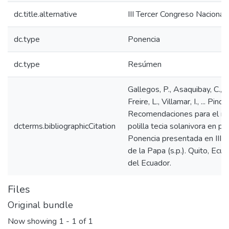
dc.title.alternative
III Tercer Congreso Nacional
dc.type
Ponencia
dc.type
Resúmen
Gallegos, P., Asaquibay, C., Y
Freire, L., Villamar, I., ... Pino
Recomendaciones para el ma
dcterms.bibliographicCitation
polilla tecia solanivora en p
Ponencia presentada en III 
de la Papa (s.p.). Quito, Ecu
del Ecuador.
Files
Original bundle
Now showing
1 - 1 of 1