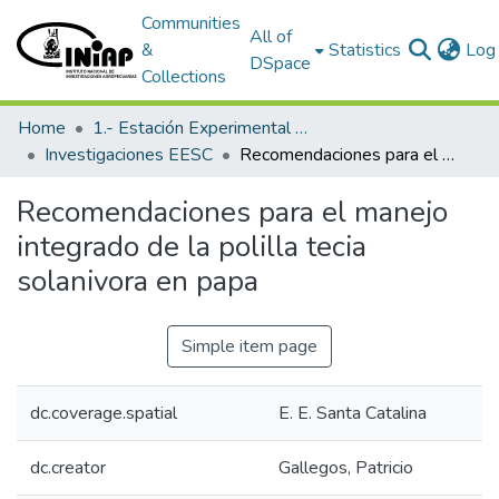
Communities
All of
&
Statistics
Log 
DSpace
Collections
Home
1.- Estación Experimental Santa Catalina
Investigaciones EESC
Recomendaciones para el manejo integrado de la polilla tecia solanivora en papa
Recomendaciones para el manejo
integrado de la polilla tecia
solanivora en papa
Simple item page
dc.coverage.spatial
E. E. Santa Catalina
dc.creator
Gallegos, Patricio