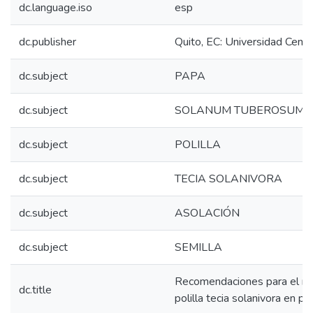
dc.language.iso
esp
dc.publisher
Quito, EC: Universidad Centr
dc.subject
PAPA
dc.subject
SOLANUM TUBEROSUM
dc.subject
POLILLA
dc.subject
TECIA SOLANIVORA
dc.subject
ASOLACIÓN
dc.subject
SEMILLA
Recomendaciones para el ma
dc.title
polilla tecia solanivora en pa