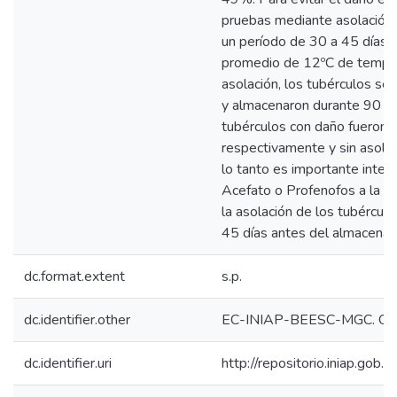
pruebas mediante asolación 
un período de 30 a 45 días,
promedio de 12ºC de tempera
asolación, los tubérculos se 
y almacenaron durante 90 día
tubérculos con daño fueron
respectivamente y sin asola
lo tanto es importante integr
Acefato o Profenofos a la pa
la asolación de los tubércul
45 días antes del almacenam
dc.format.extent
s.p.
dc.identifier.other
EC-INIAP-BEESC-MGC. Qui
dc.identifier.uri
http://repositorio.iniap.gob