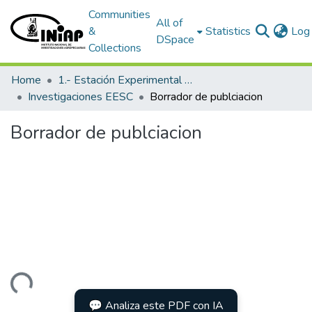
Communities
All of
&
Statistics
Log 
DSpace
Collections
Home
1.- Estación Experimental Santa Catalina
Investigaciones EESC
Borrador de publciacion
Borrador de publciacion
Loading...
💬 Analiza este PDF con IA