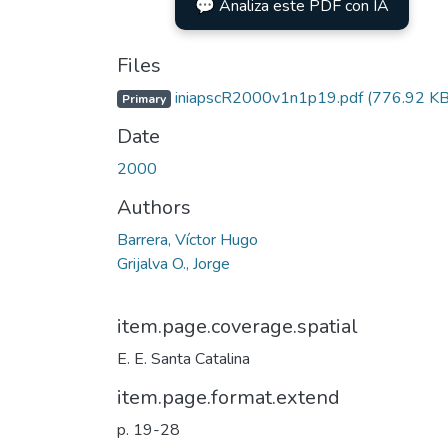
💬 Analiza este PDF con IA
Files
iniapscR2000v1n1p19.pdf
(776.92 KB
Primary
Date
2000
Authors
Barrera, Víctor Hugo
Grijalva O., Jorge
item.page.coverage.spatial
E. E. Santa Catalina
item.page.format.extend
p. 19-28