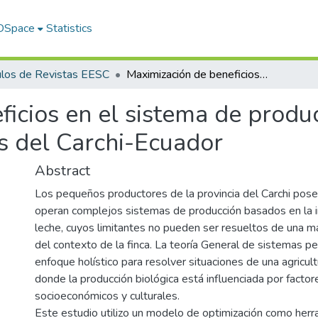
 DSpace
Statistics
ulos de Revistas EESC
Maximización de beneficios en el sistema de producción agropecuaria de pequeños productores del Carchi-Ecuador
ficios en el sistema de produ
 del Carchi-Ecuador
Abstract
Los pequeños productores de la provincia del Carchi pos
operan complejos sistemas de producción basados en la i
leche, cuyos limitantes no pueden ser resueltos de una ma
del contexto de la finca. La teoría General de sistemas per
enfoque holístico para resolver situaciones de una agricultu
donde la producción biológica está influenciada por facto
socioeconómicos y culturales.
Este estudio utilizo un modelo de optimización como herra