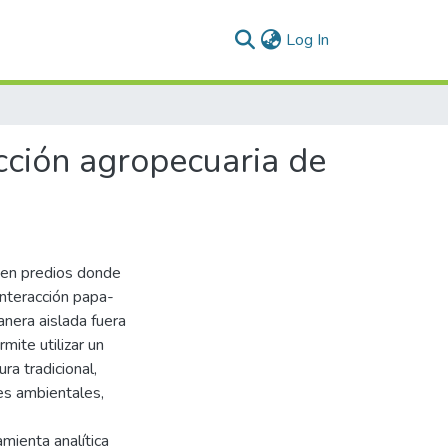
(current)
Log In
cción agropecuaria de
een predios donde
nteracción papa-
nera aislada fuera
mite utilizar un
ra tradicional,
res ambientales,
mienta analítica