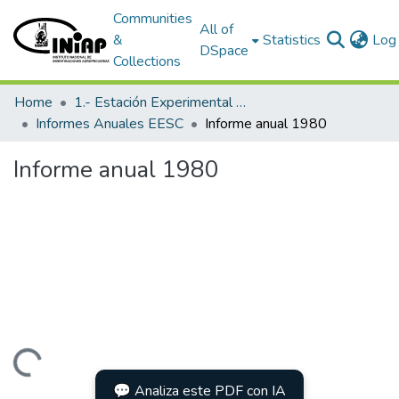
Communities
All of
&
Statistics
Log 
DSpace
Collections
Home
1.- Estación Experimental Santa Catalina
Informes Anuales EESC
Informe anual 1980
Informe anual 1980
Loading...
💬 Analiza este PDF con IA