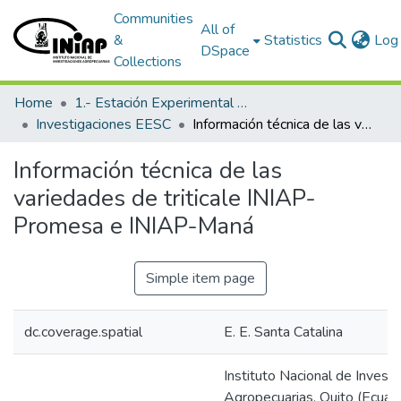
Communities
All of
&
Statistics
Log 
DSpace
Collections
Home
1.- Estación Experimental Santa Catalina
Investigaciones EESC
Información técnica de las variedades de triticale INIAP-Promesa e INIAP-Maná
Información técnica de las
variedades de triticale INIAP-
Promesa e INIAP-Maná
Simple item page
dc.coverage.spatial
E. E. Santa Catalina
Instituto Nacional de Invest
Agropecuarias, Quito (Ecuado