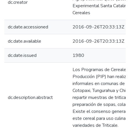
dc.creator
Experimental Santa Catalina
Cereales
dc.date.accessioned
2016-09-26T20:33:13Z
dc.date.available
2016-09-26T20:33:13Z
dc.date.issued
1980
Los Programas de Cereales y
Producción (PIP) han realiz
informales en comunas de Im
Cotopaxi, Tungurahua y Chim
dc.description.abstract
repartir muestras de tritlcal
preparación de sopas, colada,
Existe el consenso general d
este cereal para uso culinari
variedades de Triticale.