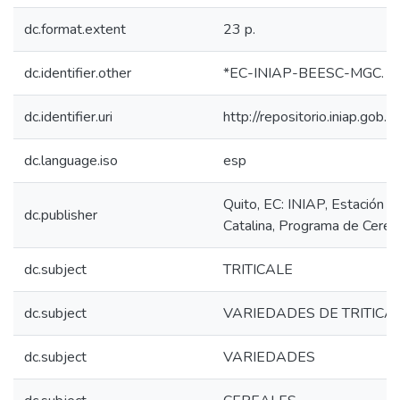
dc.format.extent
23 p.
dc.identifier.other
*EC-INIAP-BEESC-MGC. Qu
dc.identifier.uri
http://repositorio.iniap.go
dc.language.iso
esp
Quito, EC: INIAP, Estación 
dc.publisher
Catalina, Programa de Cerea
dc.subject
TRITICALE
dc.subject
VARIEDADES DE TRITICA
dc.subject
VARIEDADES