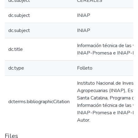
dc.subject
CEREALES
dc.subject
INIAP
dc.subject
INIAP
Información técnica de las va
dc.title
INIAP-Promesa e INIAP-M
dc.type
Folleto
Instituto Nacional de Invest
Agropecuarias (INIAP), Esta
Santa Catalina, Programa de
dcterms.bibliographicCitation
Información técnica de las va
INIAP-Promesa e INIAP-Man
Autor.
Files