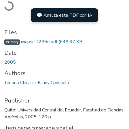
Loading...
💬 Analiza este PDF con IA
Files
iniapsctT289e.pdf
(648.67 KB)
Primary
Date
2005
Authors
Tenorio Chicaiza, Fanny Consuelo
Publisher
Quito: Universidad Central del Ecuador, Facultad de Ciencias
Agrícolas, 2005. 120 p.
item.page.coverage.spatial