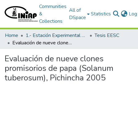
Communities
All of
&
Statistics
Log 
DSpace
Collections
Home
1.- Estación Experimental Santa Catalina
Tesis EESC
Evaluación de nueve clones promisorios de papa (Solanum tuberosum), Pichincha 2005
Evaluación de nueve clones
promisorios de papa (Solanum
tuberosum), Pichincha 2005