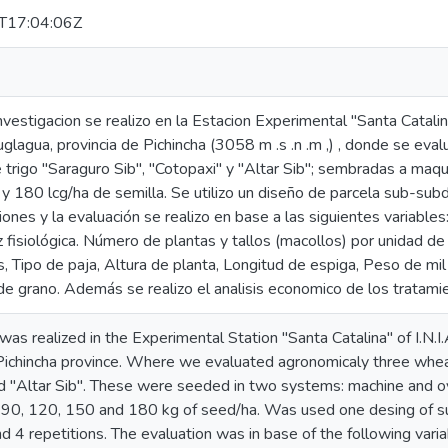
T17:04:06Z
vestigacion se realizo en la Estacion Experimental "Santa Catalina"
uglagua, provincia de Pichincha (3058 m .s .n .m ,) , donde se ev
 trigo "Saraguro Sib", "Cotopaxi" y "Altar Sib"; sembradas a maqu
y 180 lcg/ha de semilla. Se utilizo un diseño de parcela sub-subdi
iones y la evaluación se realizo en base a las siguientes variable
z fisiológica. Número de plantas y tallos (macollos) por unidad d
 Tipo de paja, Altura de planta, Longitud de espiga, Peso de mil 
e grano. Además se realizo el analisis economico de los tratami
was realized in the Experimental Station "Santa Catalina" of I.N.I.
 Pichincha province. Where we evaluated agronomicaly three wheat
d "Altar Sib". These were seeded in two systems: machine and o
, 90, 120, 150 and 180 kg of seed/ha. Was used one desing of s
d 4 repetitions. The evaluation was in base of the following vari