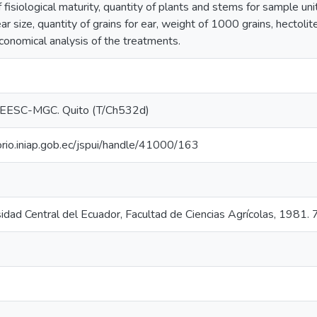
 fisiological maturity, quantity of plants and stems for sample un
ear size, quantity of grains for ear, weight of 1000 grains, hectoli
economical analysis of the treatments.
EESC-MGC. Quito (T/Ch532d)
torio.iniap.gob.ec/jspui/handle/41000/163
sidad Central del Ecuador, Facultad de Ciencias Agrícolas, 1981. 