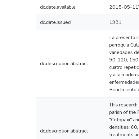
dc.date.available
2015-05-11
dc.date.issued
1981
La presento in
parroquia Cut
variedades de
90, 120, 150 
dc.description.abstract
cuatro repetic
y a la madure
enfermedades,
Rendimiento d
This research 
parish of the
"Cotopaxi" an
densities: 60
dc.description.abstract
treatments an