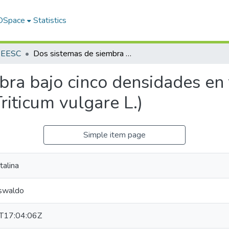
 DSpace
Statistics
s EESC
Dos sistemas de siembra bajo cinco densidades en tres nuevas variedades de trigo (Triticum vulgare L.)
bra bajo cinco densidades en
riticum vulgare L.)
Simple item page
talina
Oswaldo
T17:04:06Z