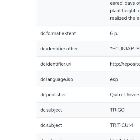
eared, days of
plant height, 
realized the 
dc.format.extent
6 p.
dc.identifier.other
*EC-INIAP-B
dc.identifier.uri
http://reposi
dc.language.iso
esp
dc.publisher
Quito: Univer
dc.subject
TRIGO
dc.subject
TRITICUM