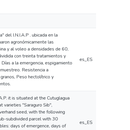
 del I.N.I.A.P . ubicada en la
aluaron agronómicamente las
ina y al voleo a densidades de 60,
vidida con treinta tratamientos y
es_ES
s: Días a la emergencia, espigamiento
e muestreo. Resistencia a
granos, Peso hectolítrico y
entos.
A.P. it is situated at the Cutuglagua
 varieties "Saraguro Sib",
verhand seed, with the following
ub-subdivided parcel with 30
es_ES
ables: days of emergence, days of