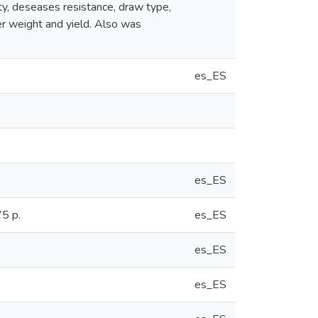
ity, deseases resistance, draw type,
ter weight and yield. Also was
es_ES
es_ES
75 p.
es_ES
es_ES
es_ES