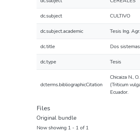
dc.subject
CEREALES
dc.subject
CULTIVO
dc.subject.academic
Tesis Ing. Agr
dc.title
Dos sistemas 
dc.type
Tesis
Chicaiza N., 
dcterms.bibliographicCitation
(Triticum vulg
Ecuador.
Files
Original bundle
Now showing
1 - 1 of 1