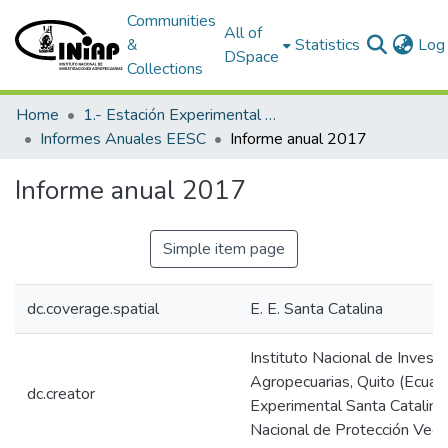
Communities
All of
&
Statistics
Log 
DSpace
Collections
Home
1.- Estación Experimental Santa Catalina
Informes Anuales EESC
Informe anual 2017
Informe anual 2017
Simple item page
dc.coverage.spatial
E. E. Santa Catalina
Instituto Nacional de Invest
Agropecuarias, Quito (Ecuado
dc.creator
Experimental Santa Catalin
Nacional de Protección Vege