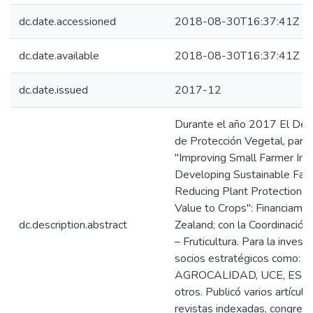
dc.date.accessioned
2018-08-30T16:37:41Z
dc.date.available
2018-08-30T16:37:41Z
dc.date.issued
2017-12
Durante el año 2017 El Dep
de Protección Vegetal, parti
"Improving Small Farmer Inc
Developing Sustainable Far
Reducing Plant Protection 
Value to Crops": Financiami
dc.description.abstract
Zealand; con la Coordinación 
– Fruticultura. Para la invest
socios estratégicos como:
AGROCALIDAD, UCE, ESPE,
otros. Publicó varios artículo
revistas indexadas, congreso