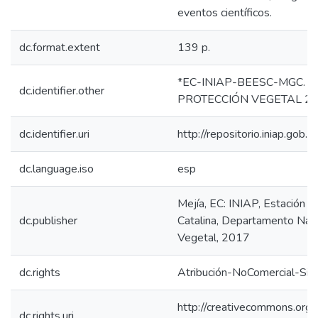
eventos científicos.
dc.format.extent
139 p.
*EC-INIAP-BEESC-MGC. Qui
dc.identifier.other
PROTECCIÓN VEGETAL 20
dc.identifier.uri
http://repositorio.iniap.go
dc.language.iso
esp
Mejía, EC: INIAP, Estación 
dc.publisher
Catalina, Departamento Naci
Vegetal, 2017
dc.rights
Atribución-NoComercial-Sin
http://creativecommons.org/
dc.rights.uri