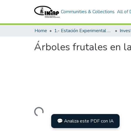
Communities & Collections
All of
Home
1.- Estación Experimental Santa Catalina
Inves
Árboles frutales en l
Loading...
💬 Analiza este PDF con IA