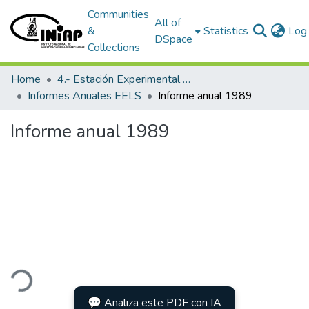
Communities
All of
&
Statistics
Log 
DSpace
Collections
Home
4.- Estación Experimental Litoral Sur
Informes Anuales EELS
Informe anual 1989
Informe anual 1989
ding...
💬 Analiza este PDF con IA