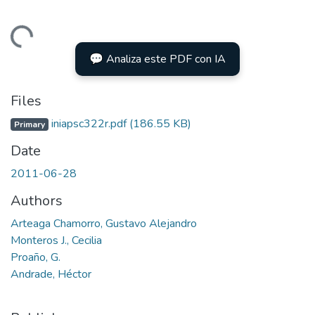
Loading...
💬 Analiza este PDF con IA
Files
iniapsc322r.pdf
(186.55 KB)
Primary
Date
2011-06-28
Authors
Arteaga Chamorro, Gustavo Alejandro
Monteros J., Cecilia
Proaño, G.
Andrade, Héctor