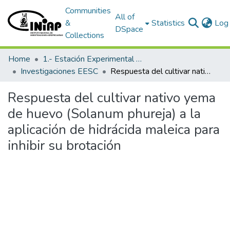
Communities
All of
&
Statistics
Log 
DSpace
Collections
Home
1.- Estación Experimental Santa Catalina
Investigaciones EESC
Respuesta del cultivar nativo yema de huevo (Solanum phureja) a la aplicación de hidrácida maleica para inhibir su brotación
Respuesta del cultivar nativo yema
de huevo (Solanum phureja) a la
aplicación de hidrácida maleica para
inhibir su brotación