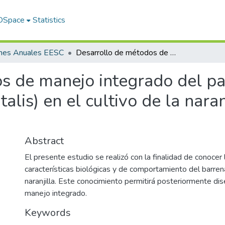
 DSpace
Statistics
rmes Anuales EESC
Desarrollo de métodos de manejo integrado del pasador del fruto (Leunocinodes elegantalis) en el cultivo de la naranjilla (Solanum quitoensis)
s de manejo integrado del pa
alis) en el cultivo de la nara
Abstract
El presente estudio se realizó con la finalidad de conocer 
características biológicas y de comportamiento del barrena
naranjilla. Este conocimiento permitirá posteriormente d
manejo integrado.
Keywords