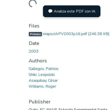
Loading...
💬 Analiza este PDF con IA
Files
iniapscIAPV2003p16.pdf
(246.38 KB)
Primary
Date
2003
Authors
Gallegos, Patricio
Shiki, Leopoldo
Asaquibay, César
Williams, Roger
Publisher
Quito, EC: INIAP, Estación Experimental Santa