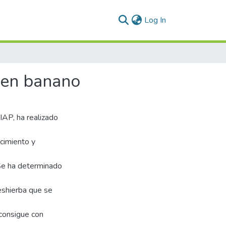
(current)
Log In
l en banano
IAP, ha realizado
cimiento y
 Se ha determinado
eshierba que se
consigue con