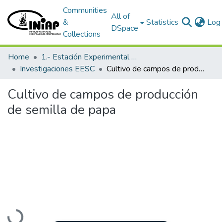
Communities
All of
&
Statistics
Log 
DSpace
Collections
Home
1.- Estación Experimental Santa Catalina
Investigaciones EESC
Cultivo de campos de producción de semilla de papa
Cultivo de campos de producción
de semilla de papa
Loading...