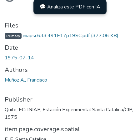
💬 Analiza este PDF con IA
Files
iniapsc633.491E17p19SC.pdf
(377.06 KB)
Primary
Date
1975-07-14
Authors
Muñoz A., Francisco
Publisher
Quito, EC: INIAP, Estación Experimental Santa Catalina/CIP,
1975
item.page.coverage.spatial
E. E. Santa Catalina