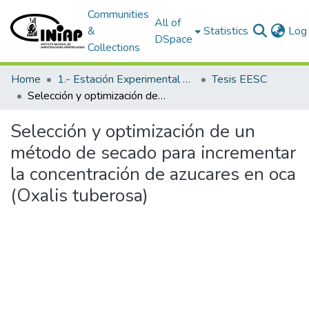
Communities
All of
&
Statistics
Log 
DSpace
Collections
Home
1.- Estación Experimental Santa Catalina
Tesis EESC
Selección y optimización de un método de secado para incrementar la concentración de azucares en oca (Oxalis tuberosa)
Selección y optimización de un
método de secado para incrementar
la concentración de azucares en oca
(Oxalis tuberosa)